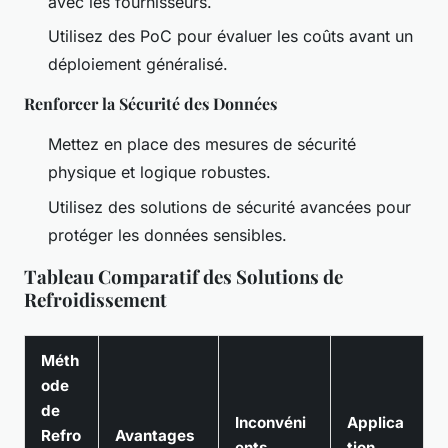
avec les fournisseurs.
Utilisez des PoC pour évaluer les coûts avant un
déploiement généralisé.
Renforcer la Sécurité des Données
Mettez en place des mesures de sécurité
physique et logique robustes.
Utilisez des solutions de sécurité avancées pour
protéger les données sensibles.
Tableau Comparatif des Solutions de
Refroidissement
Méth
ode
de
Inconvéni
Applica
Refro
Avantages
ents
tion