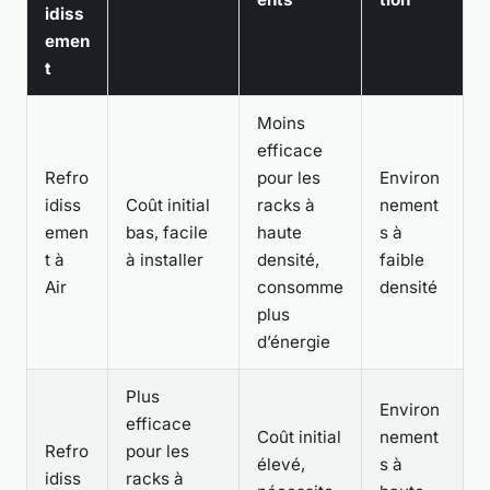
idiss
emen
t
Moins
efficace
Refro
pour les
Environ
idiss
Coût initial
racks à
nement
emen
bas, facile
haute
s à
t à
à installer
densité,
faible
Air
consomme
densité
plus
d’énergie
Plus
Environ
efficace
Coût initial
nement
Refro
pour les
élevé,
s à
idiss
racks à