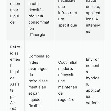
nécessite
haute
emen
haute
une
densité,
t par
densité,
infrastruct
applicat
Liqui
réduit la
ure
ions IA
de
consommat
spécifique
intensiv
ion
es
d’énergie
Refro
idiss
Combinaiso
emen
Environ
n des
Coût initial
t
nement
avantages
modéré,
Liqui
s
du
nécessite
de
hybride
refroidisse
une
Assis
s,
ment à air
maintenan
té
applicat
et par
ce
par
ions
liquide,
régulière
Air
variées
flexible
(AAL