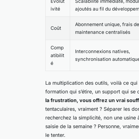
Évolut
Scalabilité immédiate, modu
ivité
ajoutés au fil du développe
Abonnement unique, frais d
Coût
maintenance centralisés
Comp
Interconnexions natives,
atibilit
synchronisation automatiqu
é
La multiplication des outils, voilà ce q
formation qui s’étire, un support qui se 
la frustration, vous offrez un vrai souffl
tentaculaires, vraiment ? Séparer les don
recherchez la simplicité, non une usine
saisie de la semaine ? Personne, vraiment
le tenter.