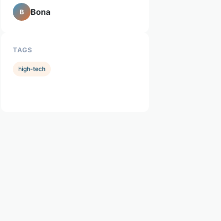
Bona
B
TAGS
high-tech