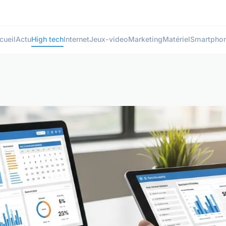
cueil
Actu
High tech
Internet
Jeux-video
Marketing
Matériel
Smartpho