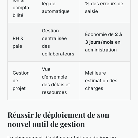
légale
%
des erreurs de
compta
automatique
saisie
bilité
Gestion
Économie de
2 à
RH &
centralisée
3 jours/mois
en
paie
des
administration
collaborateurs
Vue
Gestion
Meilleure
d’ensemble
de
estimation des
des délais et
projet
charges
ressources
Réussir le déploiement de son
nouvel outil de gestion
Le changement d’outil ne se fait pas du jour au