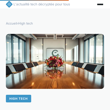
L'actualité tech décryptée pour tous
Accueil
›
High tech
HIGH TECH